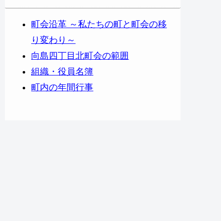
町会沿革 ～私たちの町と町会の移
り変わり～
向島四丁目北町会の範囲
組織・役員名簿
町内の年間行事