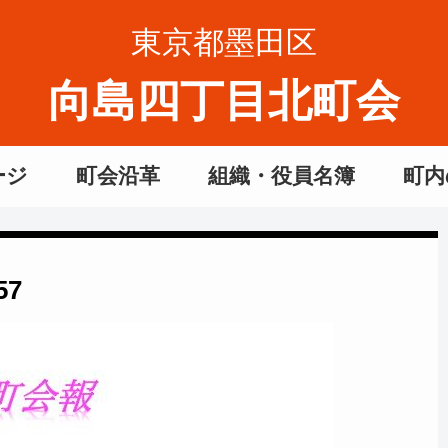
東京都墨田区
向島四丁目北町会
ージ
町会沿革
組織・役員名簿
町内
57