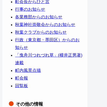
町会長からひと言
行事のお知らせ
各業務部からのお知らせ
秋葉神社崇敬会からのお知らせ
秋葉クラブからのお知らせ
行政（東京都・墨田区）からのお
知らせ
「曳舟川つれづれ草」(横井正男著)
連載
町内風景点描
町会報
回覧板
その他の情報