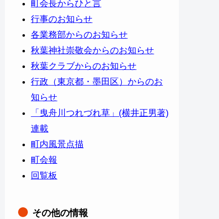
町会長からひと言
行事のお知らせ
各業務部からのお知らせ
秋葉神社崇敬会からのお知らせ
秋葉クラブからのお知らせ
行政（東京都・墨田区）からのお
知らせ
「曳舟川つれづれ草」(横井正男著)
連載
町内風景点描
町会報
回覧板
その他の情報