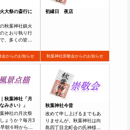
火大祭の斎行に
初縁日 夜店
の秋葉神社鎮火
のとおり執り行
で、多くの皆様
きますよう、取
内申し上げま
敬会からのお知らせ
秋葉神社崇敬会からのお知らせ
す。
１１
金）１８時００
店
...
｜秋葉神社「月
なみさい）」
秋葉神社今昔
葉神社の月次祭
改めて申し上げるまでもあ
しょうか？毎月3
りませんが、秋葉神社は向
の早朝６時から斎
島四丁目北町会の氏神様で