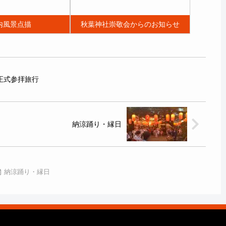
ます。昭和41年
あります。ご存じのとお
で５０年以上に
り、秋葉神社は、古来よ
内風景点描
秋葉神社崇敬会からのお知らせ
いていますが、
り、火伏せの神を祀る、氏
かったことは過
子を持たない崇敬神社とし
いそうです。朝
て、将軍家や諸大名をはじ
職と参列者が一
め多くの方々の信仰を集め
正式参拝旅行
（おほ...
発展してきましたが、近年
に至...
納涼踊り・縁日
納涼踊り・縁日