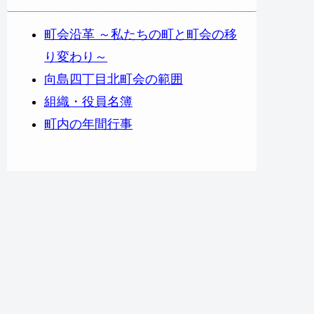
町会沿革 ～私たちの町と町会の移
り変わり～
向島四丁目北町会の範囲
組織・役員名簿
町内の年間行事