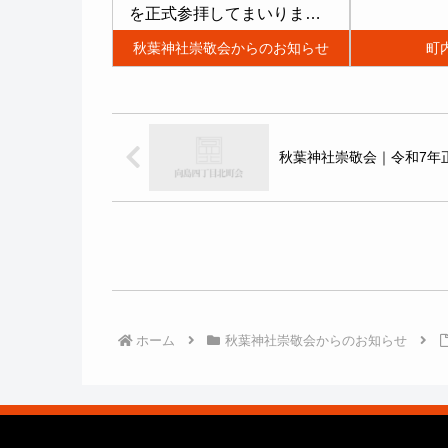
を正式参拝してまいりまし
行されてい
た。梅雨の最中ではありま
から現在ま
秋葉神社崇敬会からのお知らせ
町
したが、好天にも恵まれ２
わたって続
５名の皆さまに参加してい
参列者が無
ただき正式参拝の後、乃木
去一度もな
別邸、千本松牧場散策、第
６時から神
秋葉神社崇敬会｜令和7年
一酒造での利き酒など日帰
緒に「大祓詞
りではありましたが楽...
ホーム
秋葉神社崇敬会からのお知らせ