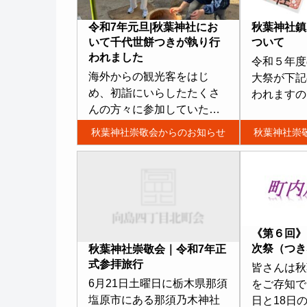
令和7年元旦|秋葉神社にお
秋葉神社鎮
いて千代世餅つきが執り行
ついて
われました
令和５年度
海外からの観光客をはじ
大祭が下記
め、初詣にいらしたたくさ
われますの
んの方々に参加していただ
にご参加頂
きました。
り急ぎご案
秋葉神社崇敬会からのお知らせ
秋葉神社崇
記
月１７日（
分 夜店出
町会
《第６回》
次祭（つき
秋葉神社崇敬会｜令和7年正
式参拝旅行
皆さんは秋
6月21日土曜日に栃木県那須
をご存知で
塩原市にある那須乃木神社
日と18日