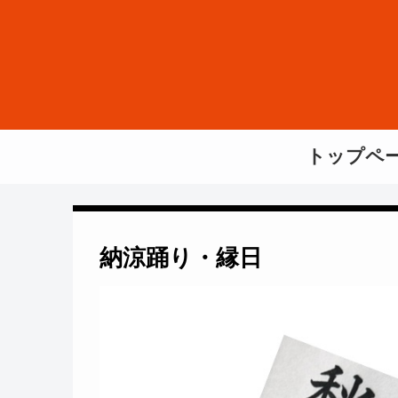
トップペ
納涼踊り・縁日