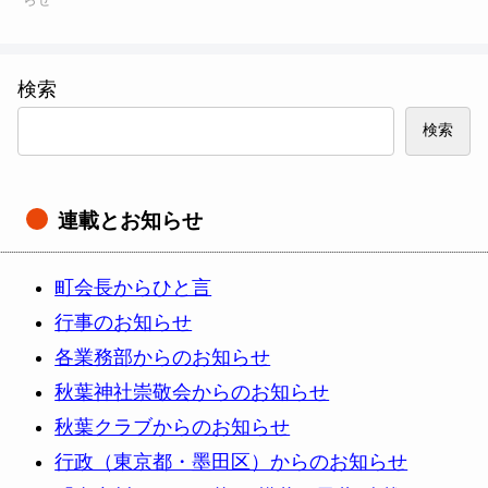
険です。自
執り行いま
転車事故と
す。本年の
いえども最
祭禮ではい
検索
近では多額
よいよ念願
の損害賠償
の大神輿を
検索
を求められ
新たに購入
るケースも...
し...
連載とお知らせ
町会長からひと言
行事のお知らせ
各業務部からのお知らせ
秋葉神社崇敬会からのお知らせ
秋葉クラブからのお知らせ
行政（東京都・墨田区）からのお知らせ