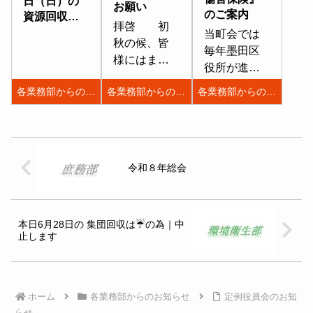
日（日）の
お願い
す。記日
す。記日
のご案内
資源回収は
時：10月8日
時：11月7日
拝啓 初
雨天のため
当町会では
（火）午後7
（木）午後7
秋の候、皆
中止しま
毎年墨田区
時30分より
時30分より
様にはます
す。
役所が進め
場所：秋葉
場所：秋葉
ますご健勝
ている『区
神社参集所
神社参集所
各業務部からのお知らせ
各業務部からのお知らせ
各業務部からのお知らせ
のこととお
民交通傷害
二階議題：
二階議題：
慶び申し上
保険』への
イ. 町会長報
イ. 町会長報
げます。平
ご加入取り
告 ロ.
告 ロ.
素は町内会
まとめを行
各業務部長
各業務部長
活動に格別
令和８年総会
なっており
報告
報告
のご理解と
ます。『区
ハ. その
ハ. その
ご協力を賜
民交通傷害
他
他
り、厚くお
保険』は、
本日6月28日の 集団回収は☔️の為｜中
・...
・...
礼申し上げ
自転車事故
止します
ます。さ
等に遭遇し
て、今年も
た場合損害
恒例の秋葉
を補償しよ
神社祭禮を
ホーム
各業務部からのお知らせ
定例役員会のお知
うとする保
下記の通り
らせ