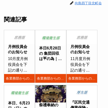
向島四丁目北町会
関連記事
月例役員会
月例役員会
本日6月28日
のお知らせ
のお知らせ
の 集団回収
は☔️の為｜中
10月度月例
11月度月例
止します
役員会を下
役員会を下
記の通り開
記の通り開
催いたしま
催いたしま
各業務部からのお知らせ
各業務部からのお知らせ
各業務部からのお知らせ
す。部長さ
す。部長さ
んまたは副
んまたは副
部長さんの
部長さんの
出席をお願
出席をお願
『区民交通
本日、6月23
祭禮奉納の
いいたしま
いいたしま
傷害保険』