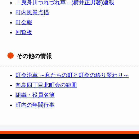
「曳舟川つれづれ草」(横井正男著)連載
町内風景点描
町会報
回覧板
その他の情報
町会沿革 ～私たちの町と町会の移り変わり～
向島四丁目北町会の範囲
組織・役員名簿
町内の年間行事