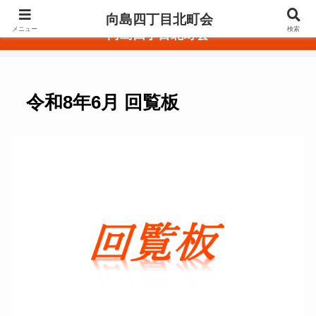
東京都墨田区
向島四丁目北町会
メニュー
検索
向島四丁目北町会
令和8年6月 回覧板