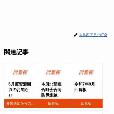
回覧板
向島四丁目北町会
関連記事
6月度資源回
本所北部連
令和7年9月
収のお知ら
合町会合同
回覧板
せ
防災訓練
各業務部からのお知らせ
回覧板
回覧板