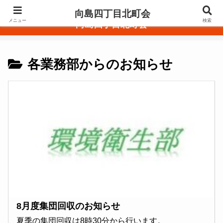
東京都墨田区
向島四丁目北町会
メニュー
検索
向島四丁目北町会
各業務部からのお知らせ
8月度集団回収のお知らせ
夏季の集団回収は8時30分から行います。