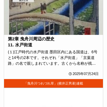
第2章 曳舟川周辺の歴史
11. 水戸街道
(１)江戸時代の水戸街道 墨田区内にある国道は、6号
と14号の2本です。それぞれ「水戸街道」「京葉道
路」の名で親しまれています。古くから名称が残る
通称「水戸街道」ですが、関東大震災(1923年)後の復
2025年07月24日
興までは墨田の地に水戸街道はありませんし...
「曳舟川つれづれ草」(横井正男著)連載